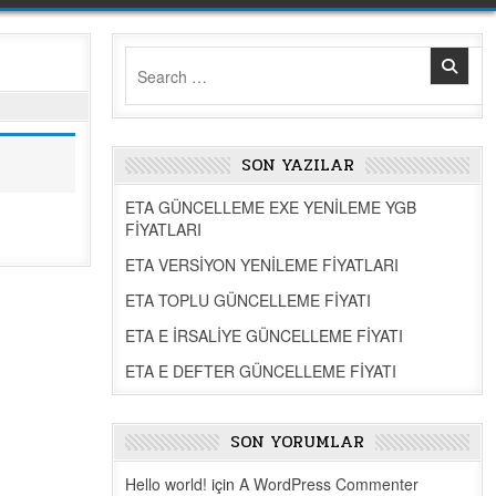
Search
for:
SON YAZILAR
ETA GÜNCELLEME EXE YENİLEME YGB
FİYATLARI
ETA VERSİYON YENİLEME FİYATLARI
ETA TOPLU GÜNCELLEME FİYATI
ETA E İRSALİYE GÜNCELLEME FİYATI
ETA E DEFTER GÜNCELLEME FİYATI
SON YORUMLAR
Hello world!
için
A WordPress Commenter