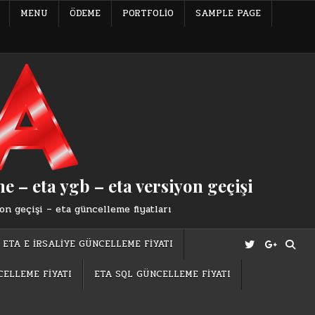
MENU
ÖDEME
PORTFOLIO
SAMPLE PAGE
e – eta ygb – eta versiyon geçişi
on geçişi – eta güncelleme fiyatları
ETA E İRSALİYE GÜNCELLEME FİYATI
CELLEME FİYATI
ETA SQL GÜNCELLEME FİYATI