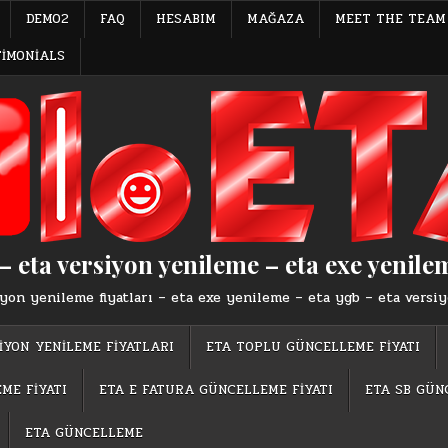
DEMO2
FAQ
HESABIM
MAĞAZA
MEET THE TEAM
TIMONIALS
– eta versiyon yenileme – eta exe yenilem
iyon yenileme fiyatları – eta exe yenileme – eta ygb – eta versiy
İYON YENİLEME FİYATLARI
ETA TOPLU GÜNCELLEME FİYATI
ME FİYATI
ETA E FATURA GÜNCELLEME FİYATI
ETA SB GÜN
ETA GÜNCELLEME