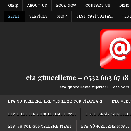
GIRIŞ
ABOUT US
BOOK NOW
CONTACT US
DEMO
SEPET
SERVICES
SHOP
TEST YAZI SAYFASI
TES
eta güncelleme – 0532 663 67 18 
eta güncelleme fiyatları – eta vers
ETA GÜNCELLEME EXE YENİLEME YGB FİYATLARI
ETA VERS
ETA E DEFTER GÜNCELLEME FİYATI
ETA E ARSİV GÜNCELLE
ETA V8 SQL GÜNCELLEME FİYATI
ETA GÜNCELLEME FİYATI